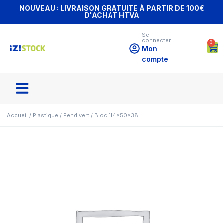
NOUVEAU : LIVRAISON GRATUITE À PARTIR DE 100€
D'ACHAT HTVA
Se
connecter
0
Mon
compte
Accueil
/
Plastique
/
Pehd vert
/ Bloc 114x50x38