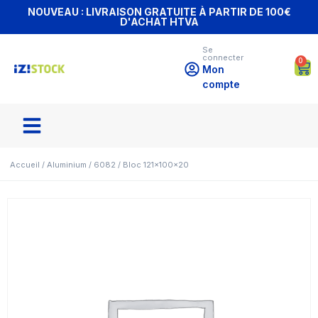
NOUVEAU : LIVRAISON GRATUITE À PARTIR DE 100€
D'ACHAT HTVA
Se
connecter
0
Mon
compte
Accueil
/
Aluminium
/
6082
/ Bloc 121x100x20