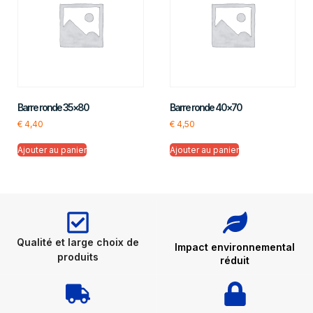
Barre ronde 35×80
Barre ronde 40×70
€
4,40
€
4,50
Ajouter au panier
Ajouter au panier
Qualité et large choix de
Impact environnemental
produits
réduit