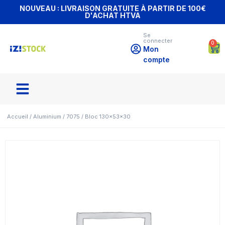
NOUVEAU : LIVRAISON GRATUITE À PARTIR DE 100€
D'ACHAT HTVA
Se
connecter
0
Mon
compte
Accueil
/
Aluminium
/
7075
/ Bloc 130x53x30