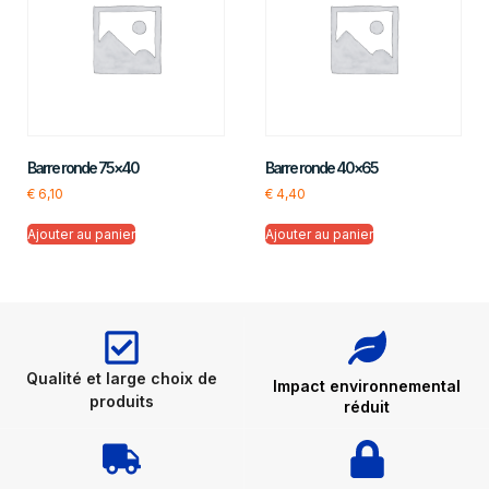
Barre ronde 75×40
Barre ronde 40×65
€
6,10
€
4,40
Ajouter au panier
Ajouter au panier
Qualité et large choix de
Impact environnemental
produits
réduit