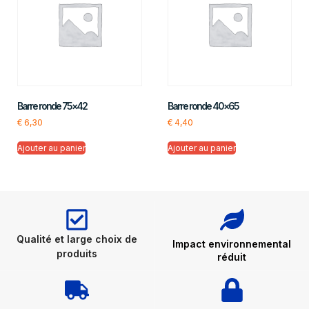
Barre ronde 75×42
Barre ronde 40×65
€
6,30
€
4,40
Ajouter au panier
Ajouter au panier
Qualité et large choix de
Impact environnemental
produits
réduit