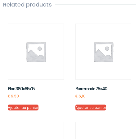
Related products
Bloc 380x65x15
Barre ronde 75×40
€
9,50
€
6,10
Ajouter au panier
Ajouter au panier