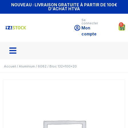
NOUVEAU : LIVRAISON GRATUITE À PARTIR DE 100€
D'ACHAT HTVA
Se
connecter
0
Mon
compte
Accueil
/
Aluminium
/
6082
/ Bloc 132x100x20