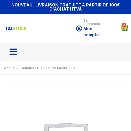
NOUVEAU : LIVRAISON GRATUITE À PARTIR DE 100€
D'ACHAT HTVA
Se
connecter
0
Mon
compte
Accueil
/
Plastique
/
PTFE
/ Bloc 135x50x20