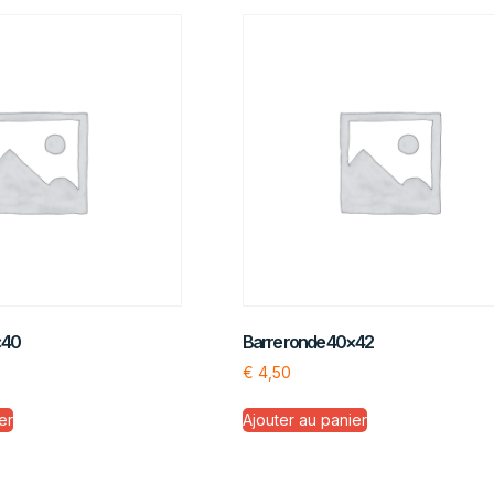
×40
Barre ronde 40×42
€
4,50
er
Ajouter au panier