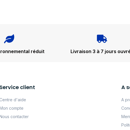
ironnemental réduit
Livraison 3 à 7 jours ouvr
Service client
A s
Centre d'aide
A pr
Mon compte
Cond
Nous contacter
Ment
Poli