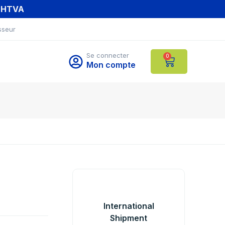
T HTVA
sseur
Se connecter
0
Mon compte
International
Shipment