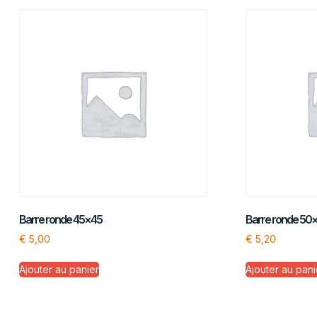
Barre ronde 45×45
Barre ronde 50
€
5,00
€
5,20
Ajouter au panier
Ajouter au pani