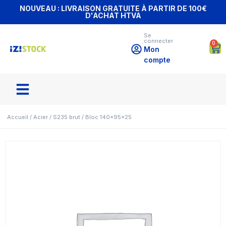
NOUVEAU : LIVRAISON GRATUITE À PARTIR DE 100€
D'ACHAT HTVA
Se
connecter
0
Mon
compte
Accueil
/
Acier
/
S235 brut
/ Bloc 140x95x25