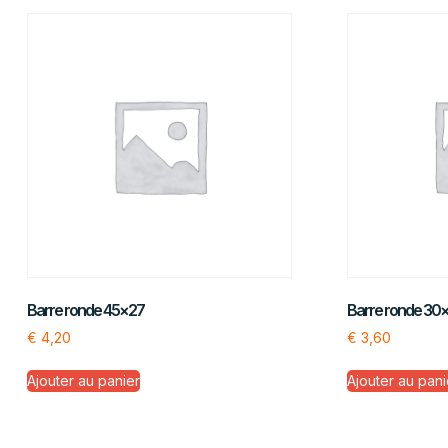
Barre ronde 45×27
Barre ronde 30
€
4,20
€
3,60
Ajouter au panier
Ajouter au pani