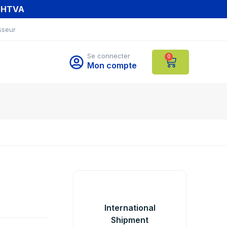
T HTVA
sseur
Se connecter
0
Mon compte
International
Shipment