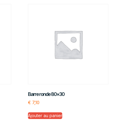
Barre ronde 80×30
€
7,10
Ajouter au panier