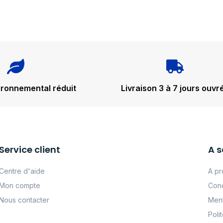
ironnemental réduit
Livraison 3 à 7 jours ouvr
Service client
A s
Centre d'aide
A pr
Mon compte
Cond
Nous contacter
Ment
Poli