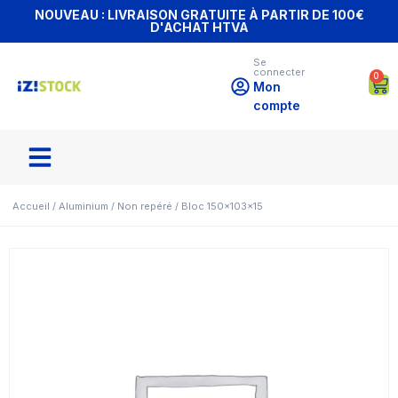
NOUVEAU : LIVRAISON GRATUITE À PARTIR DE 100€
D'ACHAT HTVA
Se
connecter
0
Mon
compte
Accueil
/
Aluminium
/
Non repéré
/ Bloc 150x103x15