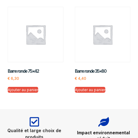
Barre ronde 75×42
Barre ronde 35×80
€
6,30
€
4,40
Ajouter au panier
Ajouter au panier
Qualité et large choix de
Impact environnemental
produits