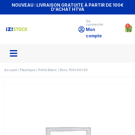
NOUVEAU : LIVRAISON GRATUITE À PARTIR DE 100€
D'ACHAT HTVA
Se
connecter
0
Mon
compte
Accueil
/
Plastique
/
Pehd Blanc
/ Bloc 150x40x25