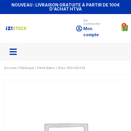
NOUVEAU : LIVRAISON GRATUITE À PARTIR DE 100€
D'ACHAT HTVA
Se
connecter
0
Mon
compte
Accueil
/
Plastique
/
Pehd Blanc
/ Bloc 160x40x35