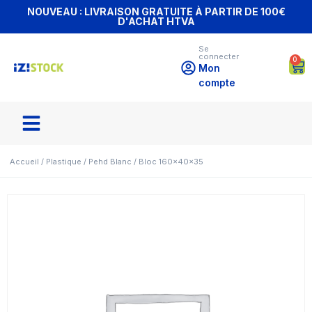
NOUVEAU : LIVRAISON GRATUITE À PARTIR DE 100€
D'ACHAT HTVA
Se
connecter
0
Mon
compte
Accueil
/
Plastique
/
Pehd Blanc
/ Bloc 160x40x35