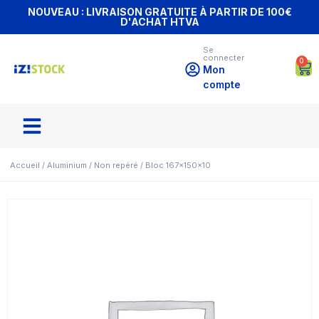
NOUVEAU : LIVRAISON GRATUITE À PARTIR DE 100€
D'ACHAT HTVA
Se
connecter
0
Mon
compte
Accueil
/
Aluminium
/
Non repéré
/ Bloc 167x150x10