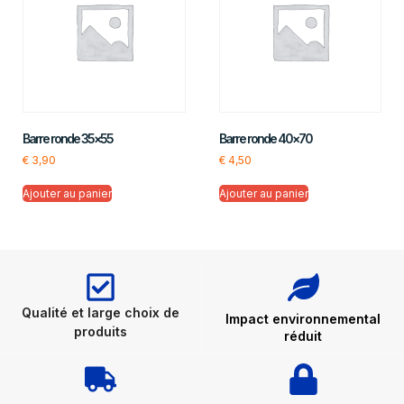
Barre ronde 35×55
Barre ronde 40×70
€
3,90
€
4,50
Ajouter au panier
Ajouter au panier
Qualité et large choix de
Impact environnemental
produits
réduit