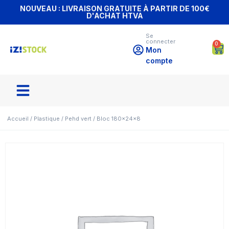
NOUVEAU : LIVRAISON GRATUITE À PARTIR DE 100€
D'ACHAT HTVA
Se
connecter
0
Mon
compte
Accueil
/
Plastique
/
Pehd vert
/ Bloc 180x24x8