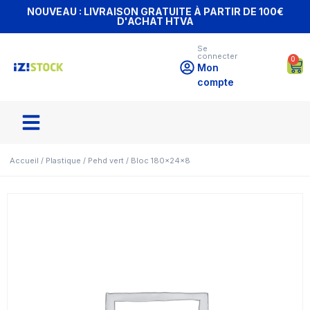
NOUVEAU : LIVRAISON GRATUITE À PARTIR DE 100€
D'ACHAT HTVA
Se
connecter
0
Mon
compte
Accueil
/
Plastique
/
Pehd vert
/ Bloc 180x24x8