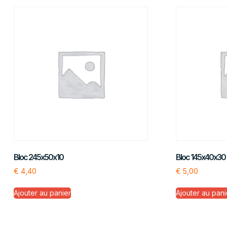
Bloc 245x50x10
Bloc 145x40x30
€
4,40
€
5,00
Ajouter au panier
Ajouter au pani