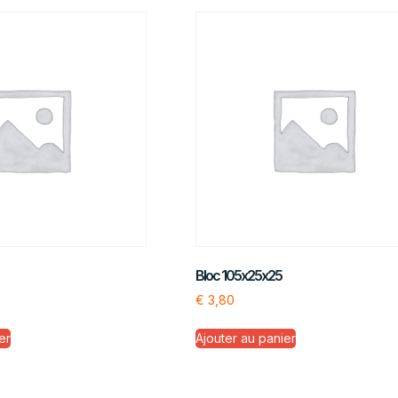
Bloc 105x25x25
€
3,80
er
Ajouter au panier