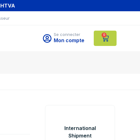
T HTVA
sseur
Se connecter
0
Mon compte
International
Shipment