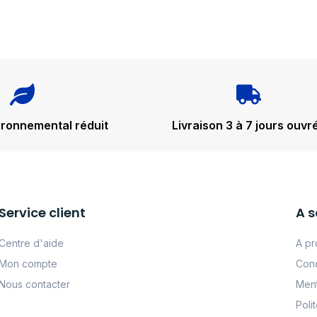
ironnemental réduit
Livraison 3 à 7 jours ouvr
Service client
A s
Centre d'aide
A pr
Mon compte
Cond
Nous contacter
Ment
Poli