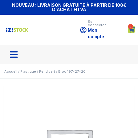
NOUVEAU : LIVRAISON GRATUITE À PARTIR DE 100€
D'ACHAT HTVA
Se
connecter
0
Mon
compte
Accueil
/
Plastique
/
Pehd vert
/ Bloc 197x27x20