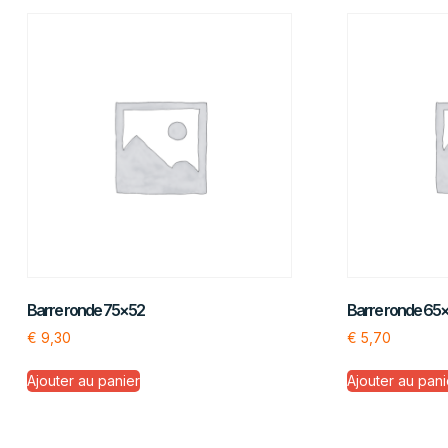
Barre ronde 75×52
Barre ronde 65
€
9,30
€
5,70
Ajouter au panier
Ajouter au pani