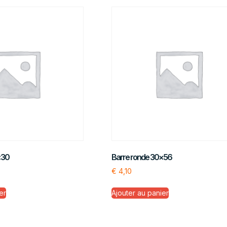
×30
Barre ronde 30×56
€
4,10
er
Ajouter au panier