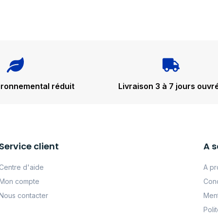
ironnemental réduit
Livraison 3 à 7 jours ouvr
Service client
A s
Centre d'aide
A pr
Mon compte
Cond
Nous contacter
Ment
Poli