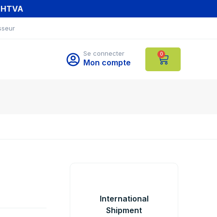
T HTVA
sseur
Se connecter
0
Mon compte
International
Shipment