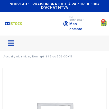
NOUVEAU : LIVRAISON GRATUITE À PARTIR DE 100€
D'ACHAT HTVA
Se
connecter
0
Mon
compte
Accueil
/
Aluminium
/
Non repéré
/ Bloc 208x30x15