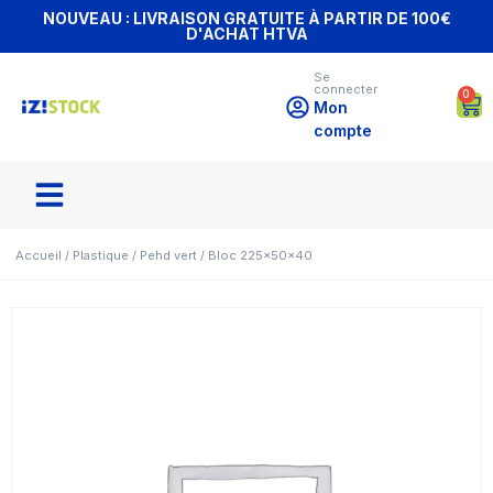
NOUVEAU : LIVRAISON GRATUITE À PARTIR DE 100€
D'ACHAT HTVA
Se
connecter
0
Mon
compte
Accueil
/
Plastique
/
Pehd vert
/ Bloc 225x50x40