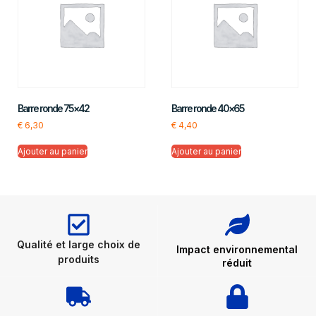
Barre ronde 75×42
Barre ronde 40×65
€
6,30
€
4,40
Ajouter au panier
Ajouter au panier
Qualité et large choix de
Impact environnemental
produits
réduit