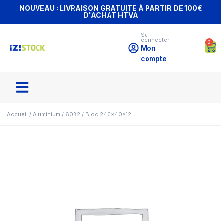
NOUVEAU : LIVRAISON GRATUITE À PARTIR DE 100€
D'ACHAT HTVA
Se
connecter
0
Mon
compte
Accueil
/
Aluminium
/
6082
/ Bloc 240x40x12