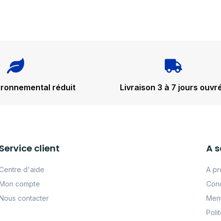
ironnemental réduit
Livraison 3 à 7 jours ouvr
Service client
A s
Centre d'aide
A pr
Mon compte
Cond
Nous contacter
Ment
Poli