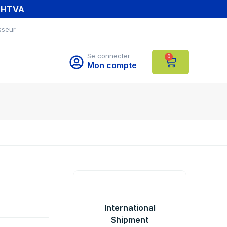
T HTVA
sseur
Se connecter
0
Mon compte
International
Shipment