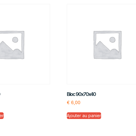
0
Bloc 90x70x40
€
6,00
er
Ajouter au panier