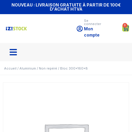
NOUVEAU : LIVRAISON GRATUITE À PARTIR DE 100€
D'ACHAT HTVA
Se
connecter
0
Mon
compte
Accueil
/
Aluminium
/
Non repéré
/ Bloc 300x160x8