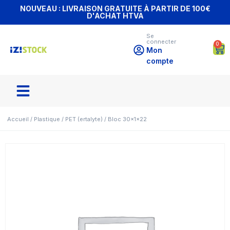
NOUVEAU : LIVRAISON GRATUITE À PARTIR DE 100€
D'ACHAT HTVA
Se
connecter
0
Mon
compte
Accueil
/
Plastique
/
PET (ertalyte)
/ Bloc 30x1x22