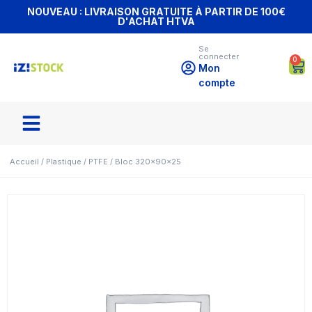
NOUVEAU : LIVRAISON GRATUITE À PARTIR DE 100€
D'ACHAT HTVA
Se
connecter
0
Mon
compte
Accueil
/
Plastique
/
PTFE
/ Bloc 320x90x25