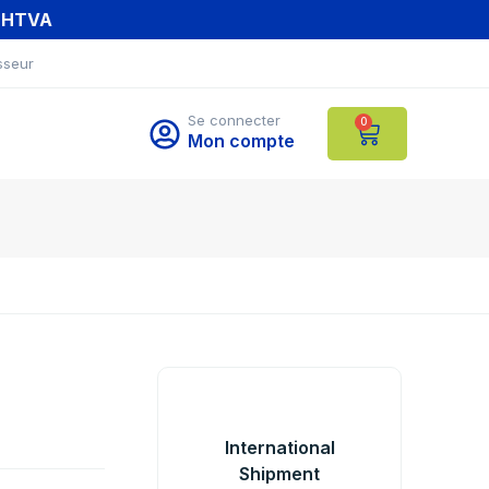
T HTVA
sseur
Se connecter
0
Mon compte
International
Shipment