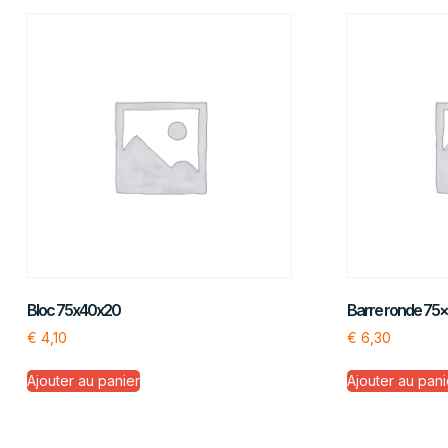
Bloc 75x40x20
Barre ronde 75
€
4,10
€
6,30
Ajouter au panier
Ajouter au pani