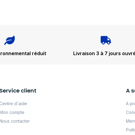
ironnemental réduit
Livraison 3 à 7 jours ouvr
Service client
A s
Centre d'aide
A pr
Mon compte
Cond
Nous contacter
Ment
Poli