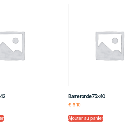
×42
Barre ronde 75×40
€
6,10
er
Ajouter au panier