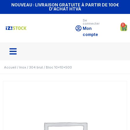
NOUVEAU : LIVRAISON GRATUITE À PARTIR DE 100€
D'ACHAT HTVA
Se
connecter
0
Mon
compte
Accueil
/
Inox
/
304 brut
/ Bloc 10x10x500