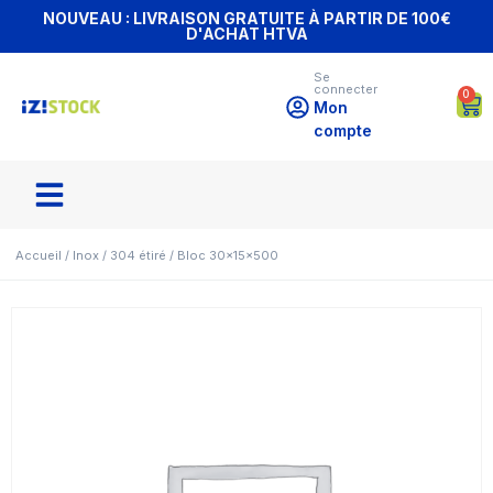
NOUVEAU : LIVRAISON GRATUITE À PARTIR DE 100€
D'ACHAT HTVA
Se
connecter
0
Mon
compte
Accueil
/
Inox
/
304 étiré
/ Bloc 30x15x500