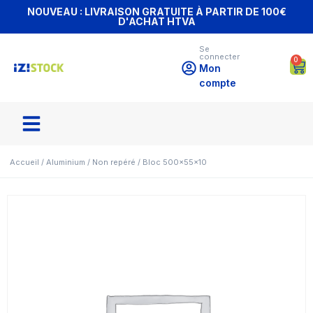
NOUVEAU : LIVRAISON GRATUITE À PARTIR DE 100€
D'ACHAT HTVA
Se
connecter
0
Mon
compte
Accueil
/
Aluminium
/
Non repéré
/ Bloc 500x55x10