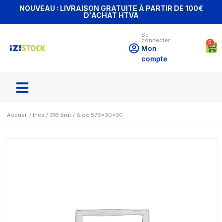
NOUVEAU : LIVRAISON GRATUITE À PARTIR DE 100€
D'ACHAT HTVA
Se
connecter
0
Mon
compte
Accueil
/
Inox
/
316 brut
/ Bloc 576x30x30