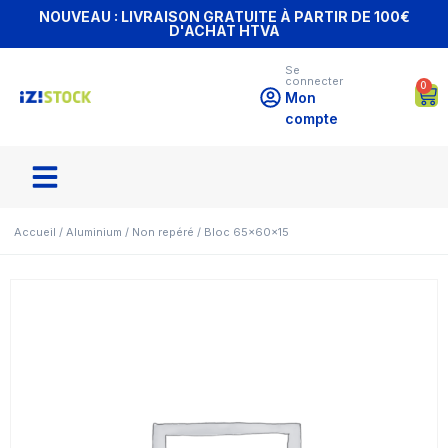
NOUVEAU : LIVRAISON GRATUITE À PARTIR DE 100€
D'ACHAT HTVA
Se
connecter
0
Mon
compte
Accueil
/
Aluminium
/
Non repéré
/ Bloc 65x60x15