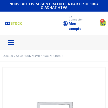
NOUVEAU : LIVRAISON GRATUITE À PARTIR DE 100€
D'ACHAT HTVA
Se
connecter
0
Mon
compte
Accueil
/
Acier
/
90MnCrV8
/ Bloc 75x40x32