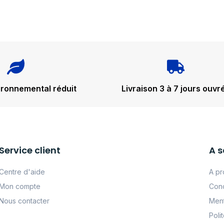
ironnemental réduit
Livraison 3 à 7 jours ouvr
Service client
A s
Centre d'aide
A pr
Mon compte
Cond
Nous contacter
Ment
Poli