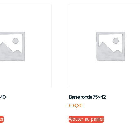
×40
Barre ronde 75×42
€
6,30
er
Ajouter au panier