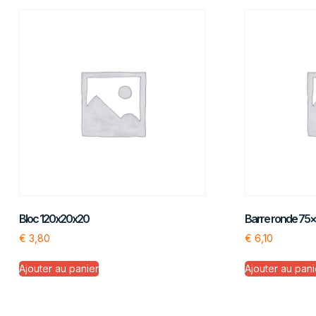
Bloc 120x20x20
Barre ronde 75
€
3,80
€
6,10
Ajouter au panier
Ajouter au pani