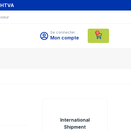
T HTVA
sseur
Se connecter
0
Mon compte
International
Shipment