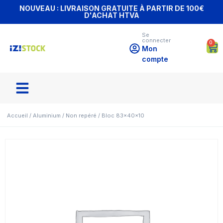
NOUVEAU : LIVRAISON GRATUITE À PARTIR DE 100€
D'ACHAT HTVA
Se
connecter
0
Mon
compte
Accueil
/
Aluminium
/
Non repéré
/ Bloc 83x40x10