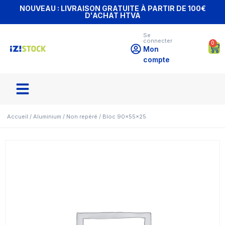
NOUVEAU : LIVRAISON GRATUITE À PARTIR DE 100€
D'ACHAT HTVA
Se
connecter
0
Mon
compte
Accueil
/
Aluminium
/
Non repéré
/ Bloc 90x55x25