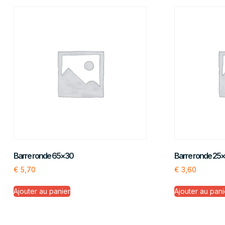
Barre ronde 65×30
Barre ronde 25
€
5,70
€
3,60
Ajouter au panier
Ajouter au pani