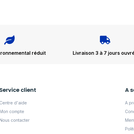
ironnemental réduit
Livraison 3 à 7 jours ouvr
Service client
A s
Centre d'aide
A pr
Mon compte
Cond
Nous contacter
Ment
Poli