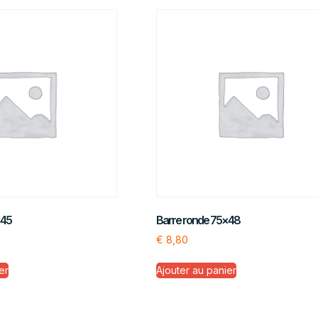
×45
Barre ronde 75×48
€
8,80
er
Ajouter au panier