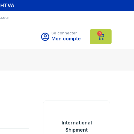
T HTVA
sseur
Se connecter
0
Mon compte
International
Shipment