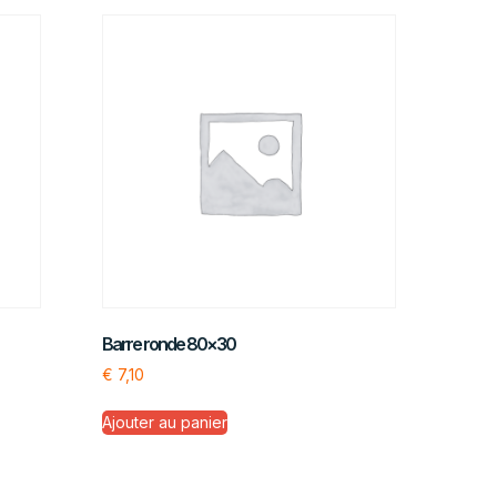
Barre ronde 80×30
€
7,10
Ajouter au panier