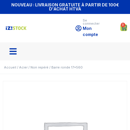
NOUVEAU : LIVRAISON GRATUITE À PARTIR DE 100€
D'ACHAT HTVA
Se
connecter
0
Mon
compte
Accueil
/
Acier
/
Non repéré
/ Barre ronde 17×560