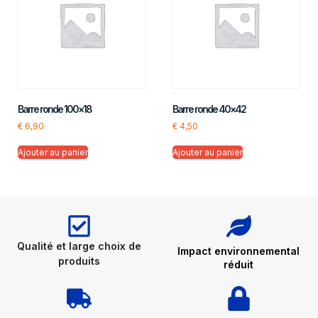
Barre ronde 100×18
Barre ronde 40×42
€
6,90
€
4,50
Ajouter au panier
Ajouter au panier
Qualité et large choix de
Impact environnemental
produits
réduit