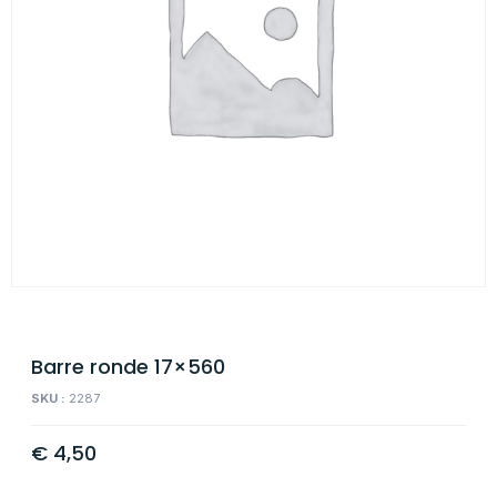
Barre ronde 17×560
SKU :
2287
€
4,50