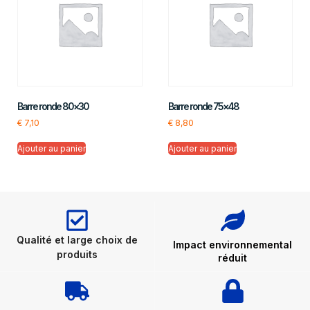
Barre ronde 80×30
Barre ronde 75×48
€
7,10
€
8,80
Ajouter au panier
Ajouter au panier
Qualité et large choix de
Impact environnemental
produits
réduit