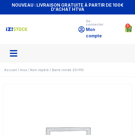
NOUVEAU : LIVRAISON GRATUITE À PARTIR DE 100€
D'ACHAT HTVA
Se
connecter
0
Mon
compte
Accueil
/
Inox
/
Non repéré
/ Barre ronde 20×110