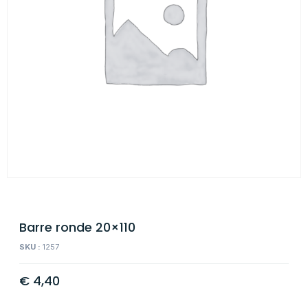
Barre ronde 20×110
SKU :
1257
€
4,40