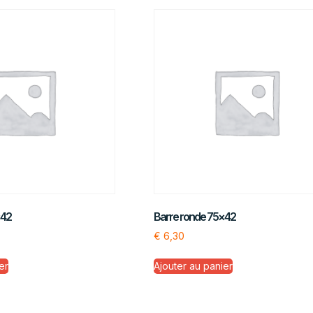
×42
Barre ronde 75×42
€
6,30
er
Ajouter au panier