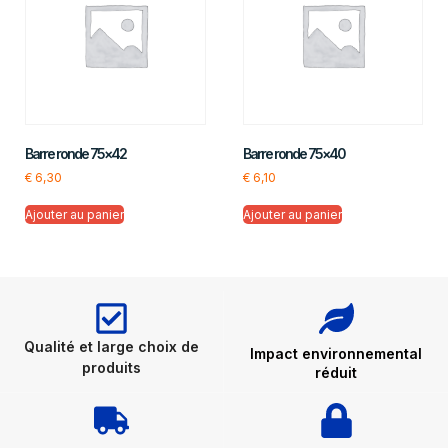
Barre ronde 75×42
Barre ronde 75×40
€
6,30
€
6,10
Ajouter au panier
Ajouter au panier
Qualité et large choix de
Impact environnemental
produits
réduit