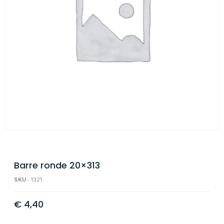
Barre ronde 20×313
SKU :
1321
€
4,40