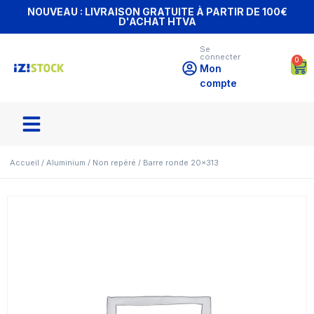
NOUVEAU : LIVRAISON GRATUITE À PARTIR DE 100€
D'ACHAT HTVA
Se
connecter
0
Mon
compte
Accueil
/
Aluminium
/
Non repéré
/ Barre ronde 20×313