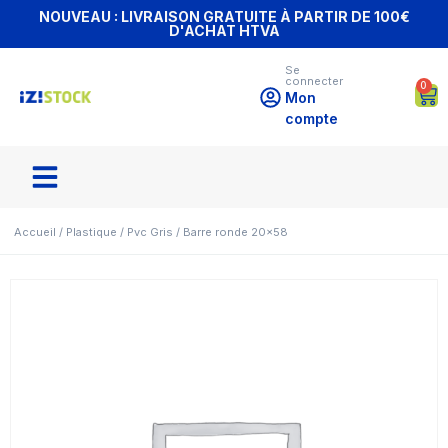
NOUVEAU : LIVRAISON GRATUITE À PARTIR DE 100€
D'ACHAT HTVA
Se
connecter
0
Mon
compte
Accueil
/
Plastique
/
Pvc Gris
/ Barre ronde 20×58