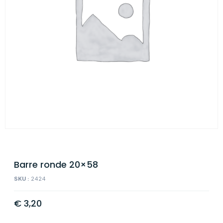
Barre ronde 20×58
SKU :
2424
€
3,20