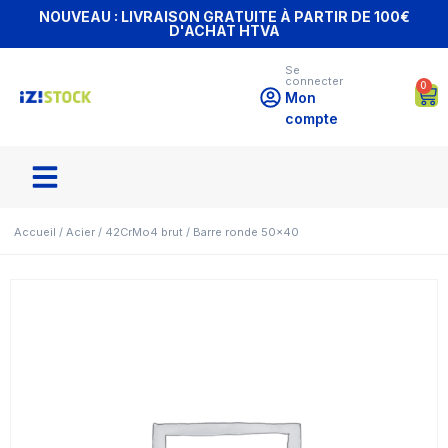
NOUVEAU : LIVRAISON GRATUITE À PARTIR DE 100€
D'ACHAT HTVA
Se
connecter
0
Mon
compte
Accueil
/
Acier
/
42CrMo4 brut
/ Barre ronde 50×40