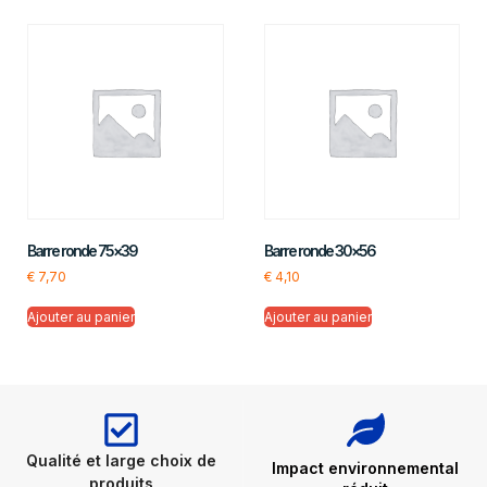
Barre ronde 75×39
Barre ronde 30×56
€
7,70
€
4,10
Ajouter au panier
Ajouter au panier
Qualité et large choix de
Impact environnemental
produits