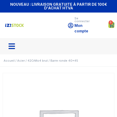
NOUVEAU : LIVRAISON GRATUITE À PARTIR DE 100€
D'ACHAT HTVA
Se
connecter
0
Mon
compte
Accueil
/
Acier
/
42CrMo4 brut
/ Barre ronde 40×45