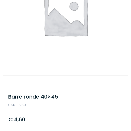
Barre ronde 40×45
SKU :
1289
€
4,60