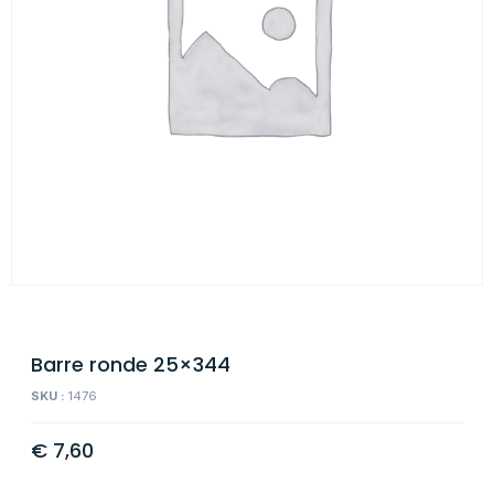
Barre ronde 25×344
SKU :
1476
€
7,60