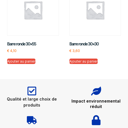
Barre ronde 30×55
Barre ronde 30×30
€
4,10
€
3,60
Ajouter au panier
Ajouter au panier
Qualité et large choix de
Impact environnemental
produits
réduit