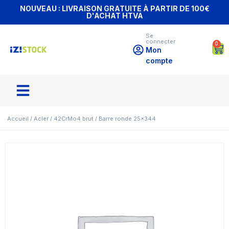
NOUVEAU : LIVRAISON GRATUITE À PARTIR DE 100€
D'ACHAT HTVA
Se
connecter
0
Mon
compte
Accueil
/
Acier
/
42CrMo4 brut
/ Barre ronde 25×344