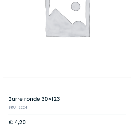
Barre ronde 30×123
SKU :
2224
€
4,20