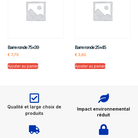
Barre ronde 75×39
Barre ronde 25×45
€
7,70
€
3,60
Ajouter au panier
Ajouter au panier
Qualité et large choix de
Impact environnemental
produits
réduit