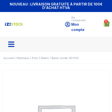
NOUVEAU : LIVRAISON GRATUITE À PARTIR DE 100€
D'ACHAT HTVA
Se
connecter
0
Mon
compte
Accueil
/
Plastique
/
Pom C Blanc
/ Barre ronde 30×123