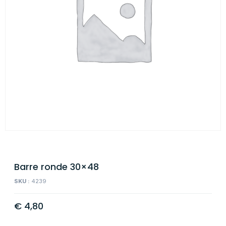
Barre ronde 30×48
SKU :
4239
€
4,80