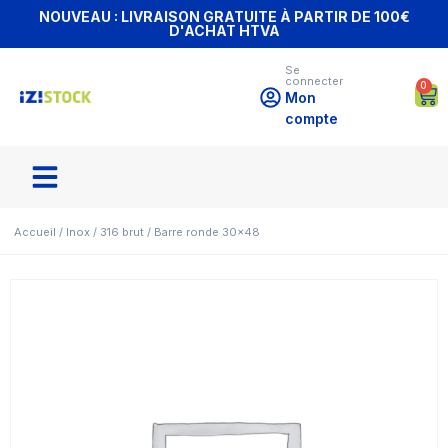
NOUVEAU : LIVRAISON GRATUITE À PARTIR DE 100€
D'ACHAT HTVA
Se
connecter
0
Mon
compte
Accueil
/
Inox
/
316 brut
/ Barre ronde 30×48