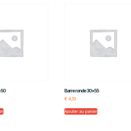
×50
Barre ronde 30×55
€
4,10
er
Ajouter au panier