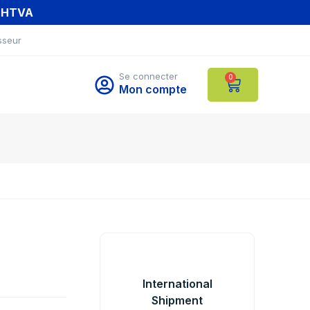
T HTVA
sseur
Se connecter
0
Mon compte
International
Shipment