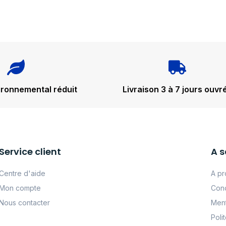
ironnemental réduit
Livraison 3 à 7 jours ouvr
Service client
A s
Centre d'aide
A pr
Mon compte
Cond
Nous contacter
Ment
Poli