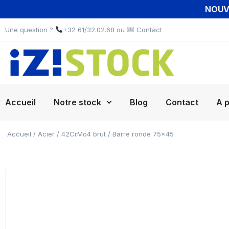
NOUVE
Une question ?
+32 61/32.02.68 ou
Contact
Accueil
Notre stock
Blog
Contact
A 
Accueil
/
Acier
/
42CrMo4 brut
/ Barre ronde 75×45