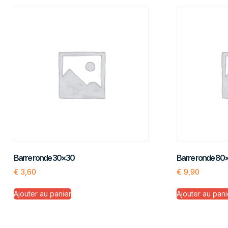
Barre ronde 30×30
Barre ronde 80
€
3,60
€
9,90
Ajouter au panier
Ajouter au pani