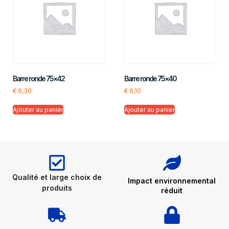
Barre ronde 75×42
Barre ronde 75×40
€
6,30
€
6,10
Ajouter au panier
Ajouter au panier
Qualité et large choix de
Impact environnemental
produits
réduit