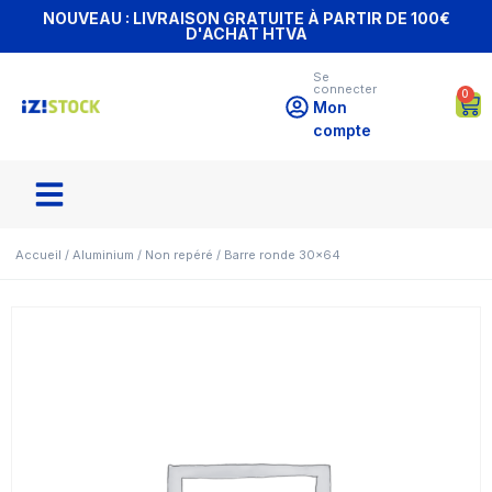
NOUVEAU : LIVRAISON GRATUITE À PARTIR DE 100€
D'ACHAT HTVA
Se
connecter
0
Mon
compte
Accueil
/
Aluminium
/
Non repéré
/ Barre ronde 30×64