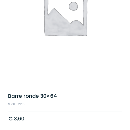
Barre ronde 30×64
SKU :
1218
€
3,60