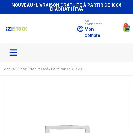
NOUVEAU : LIVRAISON GRATUITE À PARTIR DE 100€
D'ACHAT HTVA
Se
connecter
0
Mon
compte
Accueil
/
Inox
/
Non repéré
/ Barre ronde 30×70