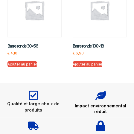
Barre ronde 30×56
Barre ronde 100×18
€
4,10
€
6,90
Ajouter au panier
Ajouter au panier
Qualité et large choix de
Impact environnemental
produits
réduit