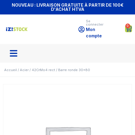
NOUVEAU : LIVRAISON GRATUITE À PARTIR DE 100€
D'ACHAT HTVA
Se
connecter
0
Mon
compte
Accueil
/
Acier
/
42CrMo4 rect
/ Barre ronde 30×80