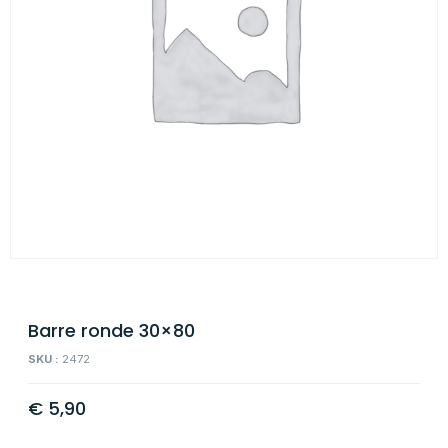
Barre ronde 30×80
SKU :
2472
€
5,90